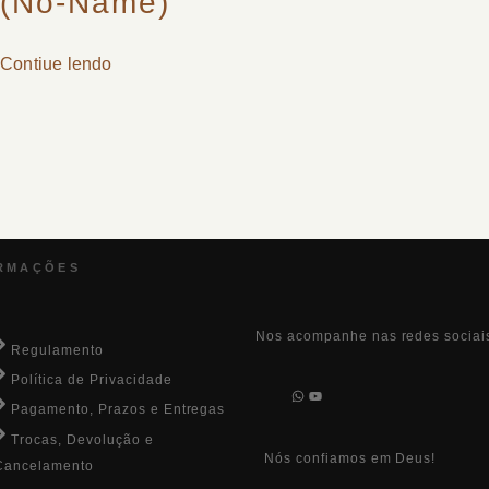
(no-Name)
Contiue lendo
RMAÇÕES
Nos acompanhe nas redes sociai
Regulamento
Política de Privacidade
Pagamento, Prazos e Entregas
Trocas, Devolução e
Nós confiamos em Deus!
Cancelamento