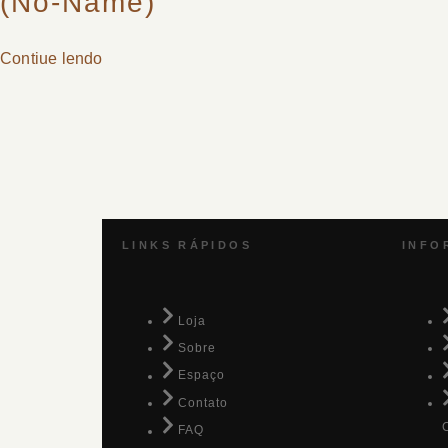
(no-Name)
Contiue lendo
LINKS RÁPIDOS
INFO
Loja
Sobre
Espaço
Contato
FAQ